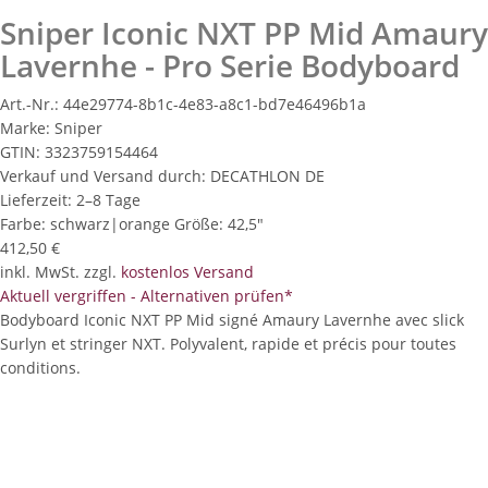
Sniper Iconic NXT PP Mid Amaury
Lavernhe - Pro Serie Bodyboard
Art.-Nr.:
44e29774-8b1c-4e83-a8c1-bd7e46496b1a
Marke:
Sniper
GTIN:
3323759154464
Verkauf und Versand durch:
DECATHLON DE
Lieferzeit:
2–8 Tage
Farbe:
schwarz|orange
Größe:
42,5"
412,50 €
inkl. MwSt. zzgl.
kostenlos Versand
Aktuell vergriffen - Alternativen prüfen*
Bodyboard Iconic NXT PP Mid signé Amaury Lavernhe avec slick
Surlyn et stringer NXT. Polyvalent, rapide et précis pour toutes
conditions.