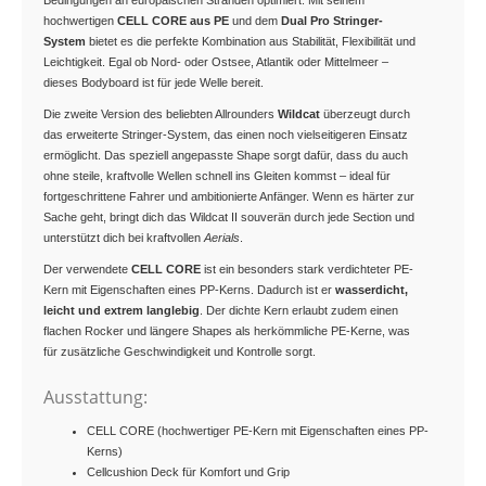
Bedingungen an europäischen Stränden optimiert. Mit seinem
hochwertigen
CELL CORE aus PE
und dem
Dual Pro Stringer-
System
bietet es die perfekte Kombination aus Stabilität, Flexibilität und
Leichtigkeit. Egal ob Nord- oder Ostsee, Atlantik oder Mittelmeer –
dieses Bodyboard ist für jede Welle bereit.
Die zweite Version des beliebten Allrounders
Wildcat
überzeugt durch
das erweiterte Stringer-System, das einen noch vielseitigeren Einsatz
ermöglicht. Das speziell angepasste Shape sorgt dafür, dass du auch
ohne steile, kraftvolle Wellen schnell ins Gleiten kommst – ideal für
fortgeschrittene Fahrer und ambitionierte Anfänger. Wenn es härter zur
Sache geht, bringt dich das Wildcat II souverän durch jede Section und
unterstützt dich bei kraftvollen
Aerials
.
Der verwendete
CELL CORE
ist ein besonders stark verdichteter PE-
Kern mit Eigenschaften eines PP-Kerns. Dadurch ist er
wasserdicht,
leicht und extrem langlebig
. Der dichte Kern erlaubt zudem einen
flachen Rocker und längere Shapes als herkömmliche PE-Kerne, was
für zusätzliche Geschwindigkeit und Kontrolle sorgt.
Ausstattung:
CELL CORE (hochwertiger PE-Kern mit Eigenschaften eines PP-
Kerns)
Cellcushion Deck für Komfort und Grip