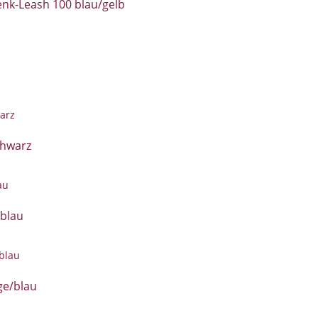
nk-Leash 100 blau/gelb
chwarz
/blau
ge/blau