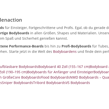
llenaction
ds
für Einsteiger, Fortgeschrittene und Profis. Egal, ob du gerade 
rtige Bodyboards
in allen Größen, Shapes und Materialien. Unser
lem Spaß und Sicherheit genießen kannst.
ittene Performance-Boards
bis hin zu
Profi-Bodyboards
für Tubes,
hen. Starte jetzt in die Welt des
Bodyboardens
und finde dein per
ufblasbare Bodyboards
Bodyboard 40 Zoll (155–167 cm)
Bodyboard 4
oll (190–195 cm)
Bodyboards für Anfänger und Einsteiger
Bodyboard
h Größe
Core Bodyboards
Flood Bodyboards
NMD Bodyboards – Quali
s
Sniper Bodyboards
Tribord Bodyboards
VS Bodyboards