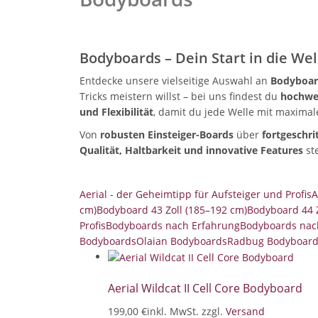
Bodyboards – Dein Start in die We
Entdecke unsere vielseitige Auswahl an
Bodyboar
Tricks meistern willst – bei uns findest du
hochwe
und Flexibilität
, damit du jede Welle mit maxima
Von
robusten Einsteiger-Boards
über
fortgeschr
Qualität, Haltbarkeit und innovative Features
ste
Aerial - der Geheimtipp für Aufsteiger und Profis
A
cm)
Bodyboard 43 Zoll (185–192 cm)
Bodyboard 44 Z
Profis
Bodyboards nach Erfahrung
Bodyboards nac
Bodyboards
Olaian Bodyboards
Radbug Bodyboard
Aerial Wildcat II Cell Core Bodyboard
199,00 €
inkl. MwSt. zzgl.
Versand