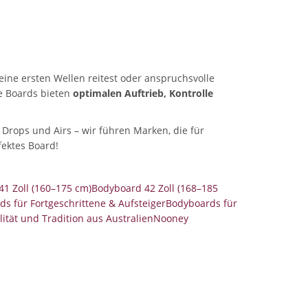
deine ersten Wellen reitest oder anspruchsvolle
e Boards bieten
optimalen Auftrieb, Kontrolle
 Drops und Airs – wir führen Marken, die für
fektes Board!
1 Zoll (160–175 cm)
Bodyboard 42 Zoll (168–185
s für Fortgeschrittene & Aufsteiger
Bodyboards für
tät und Tradition aus Australien
Nooney