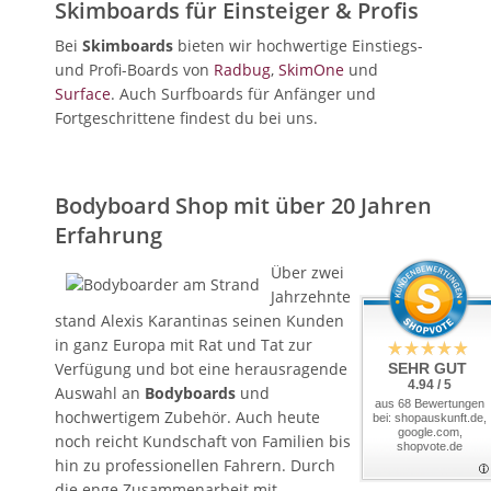
Skimboards für Einsteiger & Profis
Bei
Skimboards
bieten wir hochwertige Einstiegs-
und Profi-Boards von
Radbug
,
SkimOne
und
Surface
. Auch Surfboards für Anfänger und
Fortgeschrittene findest du bei uns.
Bodyboard Shop mit über 20 Jahren
Erfahrung
Über zwei
Jahrzehnte
stand Alexis Karantinas seinen Kunden
in ganz Europa mit Rat und Tat zur
Verfügung und bot eine herausragende
SEHR GUT
4.94 / 5
Auswahl an
Bodyboards
und
aus 68 Bewertungen
hochwertigem Zubehör. Auch heute
bei: shopauskunft.de,
google.com,
noch reicht Kundschaft von Familien bis
shopvote.de
hin zu professionellen Fahrern. Durch
die enge Zusammenarbeit mit