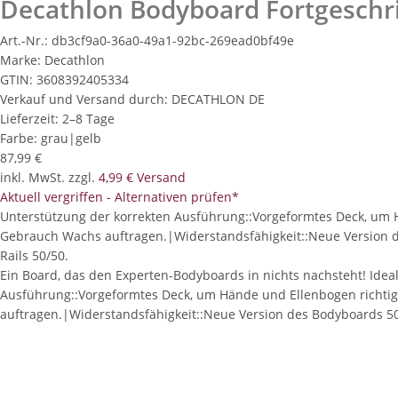
Decathlon Bodyboard Fortgeschri
Art.-Nr.:
db3cf9a0-36a0-49a1-92bc-269ead0bf49e
Marke:
Decathlon
GTIN:
3608392405334
Verkauf und Versand durch:
DECATHLON DE
Lieferzeit:
2–8 Tage
Farbe:
grau|gelb
87,99 €
inkl. MwSt. zzgl.
4,99 € Versand
Aktuell vergriffen - Alternativen prüfen*
Unterstützung der korrekten Ausführung::Vorgeformtes Deck, um H
Gebrauch Wachs auftragen.|Widerstandsfähigkeit::Neue Version de
Rails 50/50.
Ein Board, das den Experten-Bodyboards in nichts nachsteht! Ideal
Ausführung::Vorgeformtes Deck, um Hände und Ellenbogen richtig
auftragen.|Widerstandsfähigkeit::Neue Version des Bodyboards 50