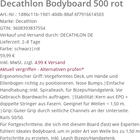
Decathlon Bodyboard 500 rot
Art.-Nr.:
1d86c11b-19d1-40db-88af-6f7916614503
Marke:
Decathlon
GTIN:
3608393837554
Verkauf und Versand durch:
DECATHLON DE
Lieferzeit:
2–8 Tage
Farbe:
schwarz|rot
59,99 €
inkl. MwSt. zzgl.
4,99 € Versand
Aktuell vergriffen - Alternativen prüfen*
Ergonomischer Griff::Vorgeformtes Deck, um Hände und
Ellenbogen richtig zu positionieren. Nose Bumps.|Einfache
Handhabung::Inkl. Spiralleash, für Bizeps/Handgelenk. Vor
Gebrauch Boardwachs auftragen. |Stabilität::Kern aus EPO +
doppelte Stringer aus Fasern. Geeignet für Wellen < 1,50 m.
|Grip::Guter Grip durch seitliche Channels an der Unterseite.
Rails 50/50.
Für Fortgeschrittene, die sich mit diesem Board (fast) wie Experten
fühlen! Ideales Bodyboard, um in jeder Art von Welle bis zu 1,50 m
Fortschritte zu erzielen. Inkl. Leash Bizeps/Handgelenk.