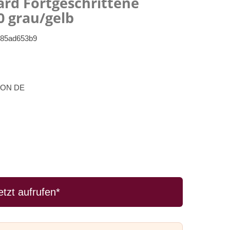
rd Fortgeschrittene
0 grau/gelb
c85ad653b9
ON DE
etzt aufrufen*