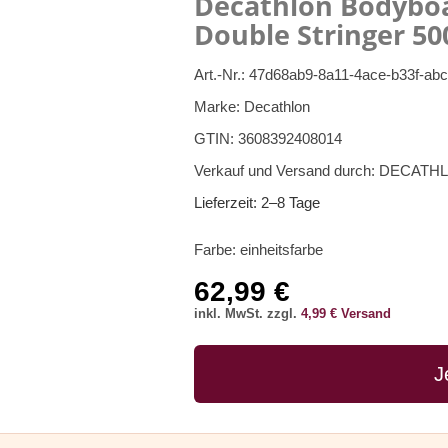
Decathlon Bodyboa
Double Stringer 50
Art.-Nr.:
47d68ab9-8a11-4ace-b33f-ab
Marke:
Decathlon
GTIN:
3608392408014
Verkauf und Versand durch:
DECATHL
Lieferzeit:
2–8 Tage
Farbe:
einheitsfarbe
62,99 €
inkl. MwSt. zzgl.
4,99 € Versand
J