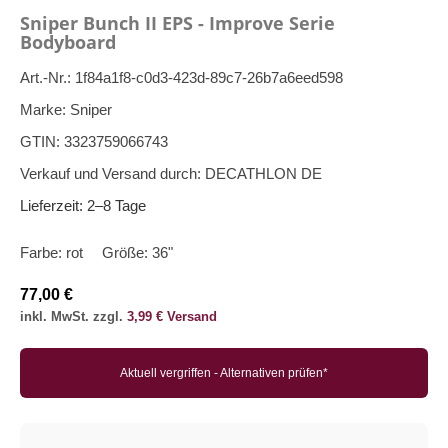
Sniper Bunch II EPS - Improve Serie
Bodyboard
Art.-Nr.:
1f84a1f8-c0d3-423d-89c7-26b7a6eed598
Marke:
Sniper
GTIN:
3323759066743
Verkauf und Versand durch:
DECATHLON DE
Lieferzeit:
2–8 Tage
Farbe:
rot
Größe:
36"
77,00 €
inkl. MwSt. zzgl.
3,99 € Versand
Aktuell vergriffen - Alternativen prüfen*