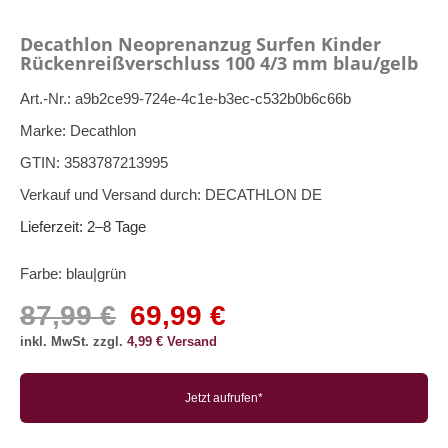
Decathlon Neoprenanzug Surfen Kinder
Rückenreißverschluss 100 4/3 mm blau/gelb
Art.-Nr.:
a9b2ce99-724e-4c1e-b3ec-c532b0b6c66b
Marke:
Decathlon
GTIN:
3583787213995
Verkauf und Versand durch:
DECATHLON DE
Lieferzeit:
2–8 Tage
Farbe:
blau|grün
87,99 €
69,99 €
inkl. MwSt. zzgl.
4,99 € Versand
Jetzt aufrufen*