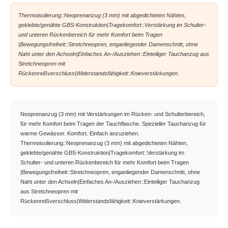
Thermoisolierung::Neoprenanzug (3 mm) mit abgedichteten Nähten,
geklebte/genähte GBS-Konstruktion|Tragekomfort::Verstärkung im Schulter-
und unteren Rückenbereich für mehr Komfort beim Tragen
|Bewegungsfreiheit::Stretchneopren, enganliegender Damenschnitt, ohne
Naht unter den Achseln|Einfaches An-/Ausziehen::Einteiliger Tauchanzug aus
Stretchneopren mit
Rückenreißverschluss|Widerstandsfähigkeit::Knieverstärkungen.
Neoprenanzug (3 mm) mit Verstärkungen im Rücken- und Schulterbereich,
für mehr Komfort beim Tragen der Tauchflasche. Spezieller Tauchanzug für
warme Gewässer. Komfort. Einfach anzuziehen.
Thermoisolierung::Neoprenanzug (3 mm) mit abgedichteten Nähten,
geklebte/genähte GBS-Konstruktion|Tragekomfort::Verstärkung im
Schulter- und unteren Rückenbereich für mehr Komfort beim Tragen
|Bewegungsfreiheit::Stretchneopren, enganliegender Damenschnitt, ohne
Naht unter den Achseln|Einfaches An-/Ausziehen::Einteiliger Tauchanzug
aus Stretchneopren mit
Rückenreißverschluss|Widerstandsfähigkeit::Knieverstärkungen.