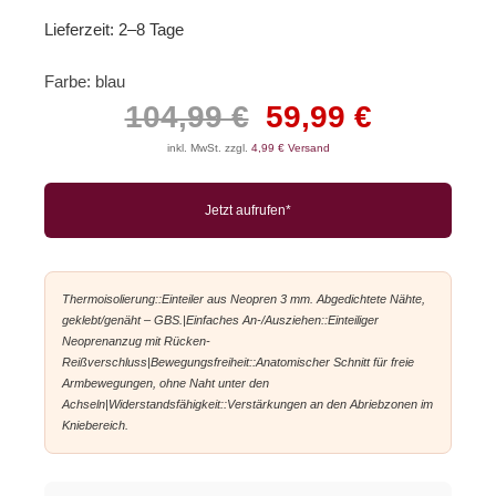
Lieferzeit:
2–8 Tage
Farbe:
blau
104,99 €
59,99 €
inkl. MwSt. zzgl.
4,99 € Versand
Jetzt aufrufen*
Thermoisolierung::Einteiler aus Neopren 3 mm. Abgedichtete Nähte,
geklebt/genäht – GBS.|Einfaches An-/Ausziehen::Einteiliger
Neoprenanzug mit Rücken-
Reißverschluss|Bewegungsfreiheit::Anatomischer Schnitt für freie
Armbewegungen, ohne Naht unter den
Achseln|Widerstandsfähigkeit::Verstärkungen an den Abriebzonen im
Kniebereich.