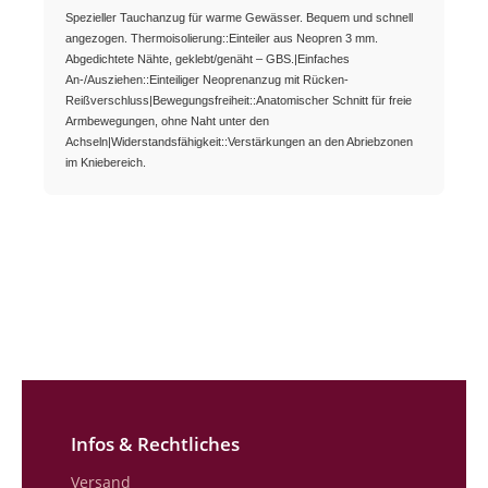
Spezieller Tauchanzug für warme Gewässer. Bequem und schnell
angezogen. Thermoisolierung::Einteiler aus Neopren 3 mm.
Abgedichtete Nähte, geklebt/genäht – GBS.|Einfaches
An-/Ausziehen::Einteiliger Neoprenanzug mit Rücken-
Reißverschluss|Bewegungsfreiheit::Anatomischer Schnitt für freie
Armbewegungen, ohne Naht unter den
Achseln|Widerstandsfähigkeit::Verstärkungen an den Abriebzonen
im Kniebereich.
Infos & Rechtliches
Versand