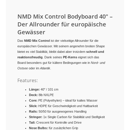
NMD Mix Control Bodyboard 40" –
Der Allrounder für europäische
Gewässer
Das
NMD Mix Control
ist der vielseitige Allrounder für die
europäischen Gewässer. Mit seinem angenehm breiten Shape
bietet es viel Stabilität, bleibt dabei aber trotzdem
schnell und
reaktionsfreudig
. Dank seines
PE-Kerns
eignet sich das
Board besonders gut für kältere Bedingungen wie in
Nord- und
Ostsee
oder im
Atlantik
.
Features:
Länge:
40" / 101 cm
Deck:
8lb NXLPE
Core:
PE (Polyethylen) – ideal für kaltes Wasser
Slick:
HDPE für Geschwindigkeit und Haltbarkeit
Rails:
50/50 für ausgewogenes Handling
Stringer:
1x Single Carbon für Stabilität und Steifigkeit
Tail:
Crescent für Kontrolle und Drive
Nose Bulbs:
für zusätzlichen Grip