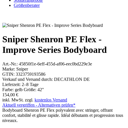
Sonderangebote
Größenberater
Sniper Shenron PE Flex -
Improve Series Bodyboard
Art.-Nr.:
45850f1e-6eff-455d-af06-eec0bd229e3e
Marke:
Sniper
GTIN:
3323759193586
Verkauf und Versand durch:
DECATHLON DE
Lieferzeit:
2–8 Tage
Farbe:
gelb
Größe:
42"
154,00 €
inkl. MwSt. zzgl.
kostenlos Versand
Aktuell vergriffen - Alternativen prüfen*
Bodyboard Shenron PE Flex polyvalent avec stringer, offrant
confort, stabilité et glisse rapide. Idéal débutants et progression tous
niveaux.