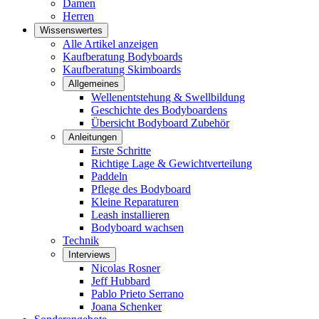
Damen
Herren
Wissenswertes
Alle Artikel anzeigen
Kaufberatung Bodyboards
Kaufberatung Skimboards
Allgemeines
Wellenentstehung & Swellbildung
Geschichte des Bodyboardens
Übersicht Bodyboard Zubehör
Anleitungen
Erste Schritte
Richtige Lage & Gewichtverteilung
Paddeln
Pflege des Bodyboard
Kleine Reparaturen
Leash installieren
Bodyboard wachsen
Technik
Interviews
Nicolas Rosner
Jeff Hubbard
Pablo Prieto Serrano
Joana Schenker