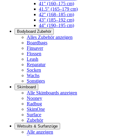
41" (160–175 cm)
41.5" (165–179 cm)
42" (168–185 cm)
43" (185–192 cm)
44" (190–195 cm)
Bodyboard Zubehör
Alles Zubehör anzeigen
Boardbags
Finsaver
Flossen
Leash
Reparatur
Socken
Wachs
Sonstiges
Skimboard
Alle Skimboards anzeigen
Nooney
Radbug
SkimOne
Surface
Zubehör
Wetsuits & Surfanzüge
Alle anzeigen