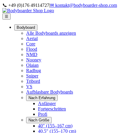
📞 +49 (0)176 49114727
|
✉ kontakt@bodyboarder-shop.com
☰
Bodyboard
Alle Bodyboards anzeigen
Aerial
Core
Flood
NMD
Nooney
Olaian
Radbug
Sniper
Tribord
VS
Aufblasbare Bodyboards
Nach Erfahrung
Anfänger
Fortgeschritten
Profi
Nach Größe
40" (155–167 cm)
40.5" (155–170 cm)