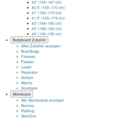
40" (155–167 cm)
40.5" (155–170 cm)
41" (160–175 cm)
41.5" (165–179 cm)
42" (168–185 cm)
43" (185–192 cm)
44" (190–195 cm)
Bodyboard Zubehör
Alles Zubehör anzeigen
Boardbags
Finsaver
Flossen
Leash
Reparatur
Socken
Wachs
Sonstiges
Skimboard
Alle Skimboards anzeigen
Nooney
Radbug
SkimOne