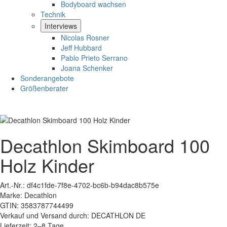
Bodyboard wachsen
Technik
Interviews
Nicolas Rosner
Jeff Hubbard
Pablo Prieto Serrano
Joana Schenker
Sonderangebote
Größenberater
Decathlon Skimboard 100
Holz Kinder
Art.-Nr.:
df4c1fde-7f8e-4702-bc6b-b94dac8b575e
Marke:
Decathlon
GTIN:
3583787744499
Verkauf und Versand durch:
DECATHLON DE
Lieferzeit:
2–8 Tage