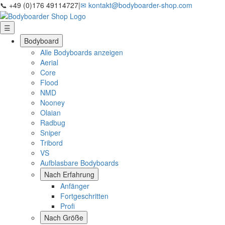
📞 +49 (0)176 49114727
|
✉ kontakt@bodyboarder-shop.com
☰
Bodyboard
Alle Bodyboards anzeigen
Aerial
Core
Flood
NMD
Nooney
Olaian
Radbug
Sniper
Tribord
VS
Aufblasbare Bodyboards
Nach Erfahrung
Anfänger
Fortgeschritten
Profi
Nach Größe