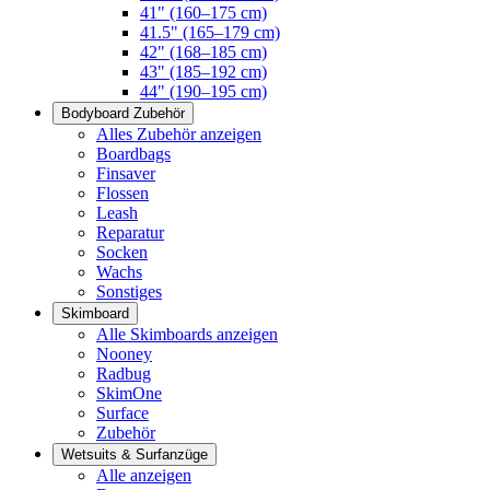
41" (160–175 cm)
41.5" (165–179 cm)
42" (168–185 cm)
43" (185–192 cm)
44" (190–195 cm)
Bodyboard Zubehör
Alles Zubehör anzeigen
Boardbags
Finsaver
Flossen
Leash
Reparatur
Socken
Wachs
Sonstiges
Skimboard
Alle Skimboards anzeigen
Nooney
Radbug
SkimOne
Surface
Zubehör
Wetsuits & Surfanzüge
Alle anzeigen