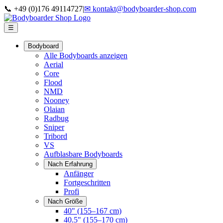
📞 +49 (0)176 49114727
|
✉ kontakt@bodyboarder-shop.com
☰
Bodyboard
Alle Bodyboards anzeigen
Aerial
Core
Flood
NMD
Nooney
Olaian
Radbug
Sniper
Tribord
VS
Aufblasbare Bodyboards
Nach Erfahrung
Anfänger
Fortgeschritten
Profi
Nach Größe
40" (155–167 cm)
40.5" (155–170 cm)