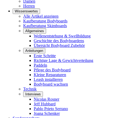
Damen
Herren
Wissenswertes
Alle Artikel anzeigen
Kaufberatung Bodyboards
Kaufberatung Skimboards
Allgemeines
Wellenentstehung & Swellbildung
Geschichte des Bodyboardens
Übersicht Bodyboard Zubehör
Anleitungen
Erste Schritte
Richtige Lage & Gewichtverteilung
Paddeln
Pflege des Bodyboard
Kleine Reparaturen
Leash installieren
Bodyboard wachsen
Technik
Interviews
Nicolas Rosner
Jeff Hubbard
Pablo Prieto Serrano
Joana Schenker