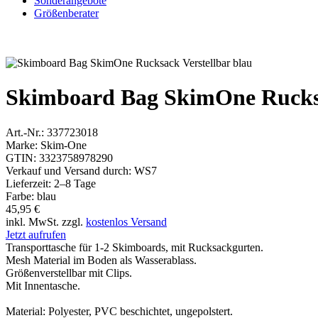
Sonderangebote
Größenberater
Skimboard Bag SkimOne Rucksa
Art.-Nr.:
337723018
Marke:
Skim-One
GTIN:
3323758978290
Verkauf und Versand durch:
WS7
Lieferzeit:
2–8 Tage
Farbe:
blau
45,95 €
inkl. MwSt. zzgl.
kostenlos Versand
Jetzt aufrufen
Transporttasche für 1-2 Skimboards, mit Rucksackgurten.
Mesh Material im Boden als Wasserablass.
Größenverstellbar mit Clips.
Mit Innentasche.
Material: Polyester, PVC beschichtet, ungepolstert.