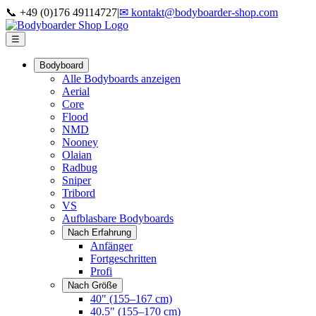
📞 +49 (0)176 49114727
|
✉ kontakt@bodyboarder-shop.com
☰
Bodyboard
Alle Bodyboards anzeigen
Aerial
Core
Flood
NMD
Nooney
Olaian
Radbug
Sniper
Tribord
VS
Aufblasbare Bodyboards
Nach Erfahrung
Anfänger
Fortgeschritten
Profi
Nach Größe
40" (155–167 cm)
40.5" (155–170 cm)