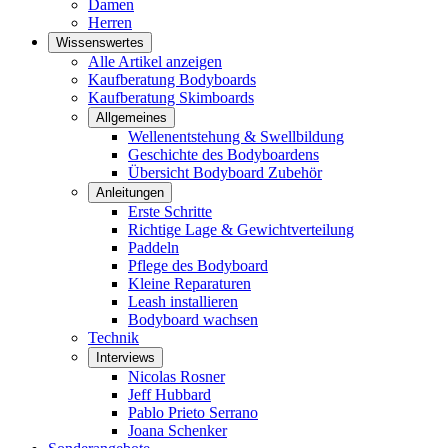
Damen
Herren
Wissenswertes
Alle Artikel anzeigen
Kaufberatung Bodyboards
Kaufberatung Skimboards
Allgemeines
Wellenentstehung & Swellbildung
Geschichte des Bodyboardens
Übersicht Bodyboard Zubehör
Anleitungen
Erste Schritte
Richtige Lage & Gewichtverteilung
Paddeln
Pflege des Bodyboard
Kleine Reparaturen
Leash installieren
Bodyboard wachsen
Technik
Interviews
Nicolas Rosner
Jeff Hubbard
Pablo Prieto Serrano
Joana Schenker