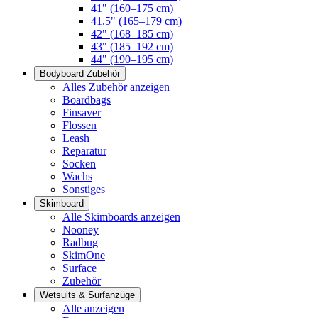
41" (160–175 cm)
41.5" (165–179 cm)
42" (168–185 cm)
43" (185–192 cm)
44" (190–195 cm)
Bodyboard Zubehör
Alles Zubehör anzeigen
Boardbags
Finsaver
Flossen
Leash
Reparatur
Socken
Wachs
Sonstiges
Skimboard
Alle Skimboards anzeigen
Nooney
Radbug
SkimOne
Surface
Zubehör
Wetsuits & Surfanzüge
Alle anzeigen