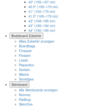
40" (155–167 cm)
40.5" (155–170 cm)
41" (160–175 cm)
41.5" (165–179 cm)
42" (168–185 cm)
43" (185–192 cm)
44" (190–195 cm)
Bodyboard Zubehör
Alles Zubehör anzeigen
Boardbags
Finsaver
Flossen
Leash
Reparatur
Socken
Wachs
Sonstiges
Skimboard
Alle Skimboards anzeigen
Nooney
Radbug
SkimOne