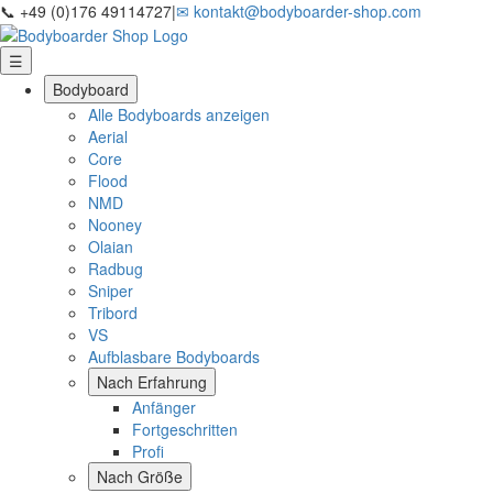
📞 +49 (0)176 49114727
|
✉ kontakt@bodyboarder-shop.com
☰
Bodyboard
Alle Bodyboards anzeigen
Aerial
Core
Flood
NMD
Nooney
Olaian
Radbug
Sniper
Tribord
VS
Aufblasbare Bodyboards
Nach Erfahrung
Anfänger
Fortgeschritten
Profi
Nach Größe