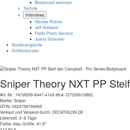
Bodyboard wachsen
Technik
Interviews
Nicolas Rosner
Jeff Hubbard
Pablo Prieto Serrano
Joana Schenker
Sonderangebote
Größenberater
Sniper Theory NXT PP Steif
Art.-Nr.:
747d50f9-8447-41e9-9fc4-727250b7d882
Marke:
Sniper
GTIN:
3323759194965
Verkauf und Versand durch:
DECATHLON DE
Lieferzeit:
2–8 Tage
Farbe:
blau
Größe:
41,5"
412,50 €