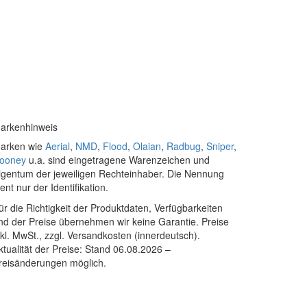
arkenhinweis
arken wie
Aerial
,
NMD
,
Flood
,
Olaian
,
Radbug
,
Sniper
,
ooney
u.a. sind eingetragene Warenzeichen und
igentum der jeweiligen Rechteinhaber. Die Nennung
ient nur der Identifikation.
ür die Richtigkeit der Produktdaten, Verfügbarkeiten
nd der Preise übernehmen wir keine Garantie. Preise
nkl. MwSt., zzgl. Versandkosten (innerdeutsch).
ktualität der Preise: Stand 06.08.2026 –
reisänderungen möglich.