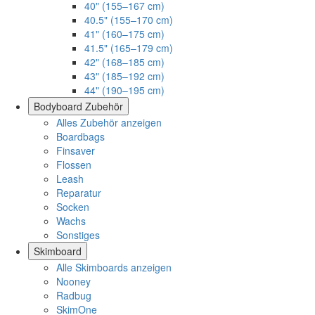
40" (155–167 cm)
40.5" (155–170 cm)
41" (160–175 cm)
41.5" (165–179 cm)
42" (168–185 cm)
43" (185–192 cm)
44" (190–195 cm)
Bodyboard Zubehör
Alles Zubehör anzeigen
Boardbags
Finsaver
Flossen
Leash
Reparatur
Socken
Wachs
Sonstiges
Skimboard
Alle Skimboards anzeigen
Nooney
Radbug
SkimOne