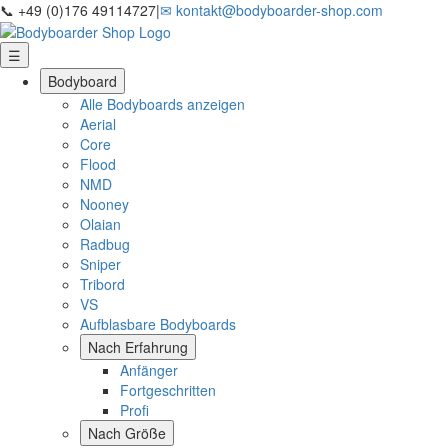
📞 +49 (0)176 49114727
|
✉ kontakt@bodyboarder-shop.com
☰
Bodyboard
Alle Bodyboards anzeigen
Aerial
Core
Flood
NMD
Nooney
Olaian
Radbug
Sniper
Tribord
VS
Aufblasbare Bodyboards
Nach Erfahrung
Anfänger
Fortgeschritten
Profi
Nach Größe