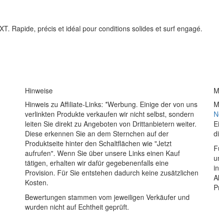
T. Rapide, précis et idéal pour conditions solides et surf engagé.
Hinweise
M
Hinweis zu Affiliate-Links: *Werbung. Einige der von uns
M
verlinkten Produkte verkaufen wir nicht selbst, sondern
N
leiten Sie direkt zu Angeboten von Drittanbietern weiter.
E
Diese erkennen Sie an dem Sternchen auf der
d
Produktseite hinter den Schaltflächen wie "Jetzt
F
aufrufen". Wenn Sie über unsere Links einen Kauf
u
tätigen, erhalten wir dafür gegebenenfalls eine
i
Provision. Für Sie entstehen dadurch keine zusätzlichen
A
Kosten.
P
Bewertungen stammen vom jeweiligen Verkäufer und
wurden nicht auf Echtheit geprüft.